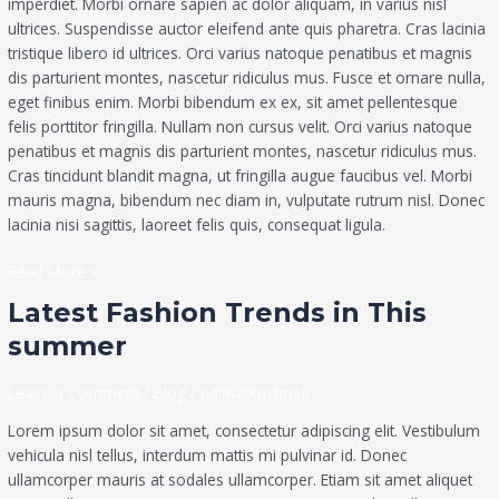
imperdiet. Morbi ornare sapien ac dolor aliquam, in varius nisl
ultrices. Suspendisse auctor eleifend ante quis pharetra. Cras lacinia
tristique libero id ultrices. Orci varius natoque penatibus et magnis
dis parturient montes, nascetur ridiculus mus. Fusce et ornare nulla,
eget finibus enim. Morbi bibendum ex ex, sit amet pellentesque
felis porttitor fringilla. Nullam non cursus velit. Orci varius natoque
penatibus et magnis dis parturient montes, nascetur ridiculus mus.
Cras tincidunt blandit magna, ut fringilla augue faucibus vel. Morbi
mauris magna, bibendum nec diam in, vulputate rutrum nisl. Donec
lacinia nisi sagittis, laoreet felis quis, consequat ligula.
Read More »
Latest
Latest Fashion Trends in This
Fashion
summer
Trends
in
Leave a Comment
/
Blog
/
paliwalkrishn99
This
summer
Lorem ipsum dolor sit amet, consectetur adipiscing elit. Vestibulum
vehicula nisl tellus, interdum mattis mi pulvinar id. Donec
ullamcorper mauris at sodales ullamcorper. Etiam sit amet aliquet