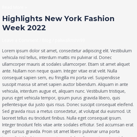
Read More »
Highlights
Highlights New York Fashion
New
Week 2022
York
Fashion
Leave a Comment
/
Blog
/
paliwalkrishn99
Week
2022
Lorem ipsum dolor sit amet, consectetur adipiscing elit. Vestibulum
vehicula nisl tellus, interdum mattis mi pulvinar id. Donec
ullamcorper mauris at sodales ullamcorper. Etiam sit amet aliquet
ante. Nullam non neque quam. Integer vitae erat velit. Nulla
consequat sapien sem, eu fringilla mi porta vel. Suspendisse
suscipit massa sit amet sapien auctor bibendum. Aliquam in ante
vehicula, interdum augue et, aliquam nunc. Vestibulum tristique,
purus eget vehicula tempor, ipsum purus gravida libero, quis
pellentesque dui justo quis risus. Donec suscipit consequat eleifend.
Sed gravida risus a metus consectetur, at volutpat dui euismod. Ut
laoreet tellus eu tincidunt finibus. Nulla eget consequat ipsum.
Integer tincidunt felis vitae ante sodales efficitur. Sed accumsan erat
eget cursus gravida. Proin sit amet libero pulvinar urna porta