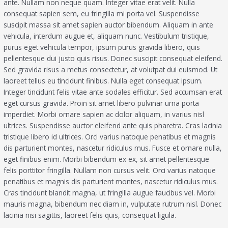
ante. Nullam non neque quam. Integer vitae erat velit. Nulla
consequat sapien sem, eu fringilla mi porta vel. Suspendisse
suscipit massa sit amet sapien auctor bibendum. Aliquam in ante
vehicula, interdum augue et, aliquam nunc. Vestibulum tristique,
purus eget vehicula tempor, ipsum purus gravida libero, quis
pellentesque dui justo quis risus. Donec suscipit consequat eleifend.
Sed gravida risus a metus consectetur, at volutpat dui euismod. Ut
laoreet tellus eu tincidunt finibus. Nulla eget consequat ipsum.
Integer tincidunt felis vitae ante sodales efficitur. Sed accumsan erat
eget cursus gravida. Proin sit amet libero pulvinar urna porta
imperdiet. Morbi ornare sapien ac dolor aliquam, in varius nisl
ultrices. Suspendisse auctor eleifend ante quis pharetra. Cras lacinia
tristique libero id ultrices. Orci varius natoque penatibus et magnis
dis parturient montes, nascetur ridiculus mus. Fusce et ornare nulla,
eget finibus enim. Morbi bibendum ex ex, sit amet pellentesque
felis porttitor fringilla. Nullam non cursus velit. Orci varius natoque
penatibus et magnis dis parturient montes, nascetur ridiculus mus.
Cras tincidunt blandit magna, ut fringilla augue faucibus vel. Morbi
mauris magna, bibendum nec diam in, vulputate rutrum nisl. Donec
lacinia nisi sagittis, laoreet felis quis, consequat ligula.