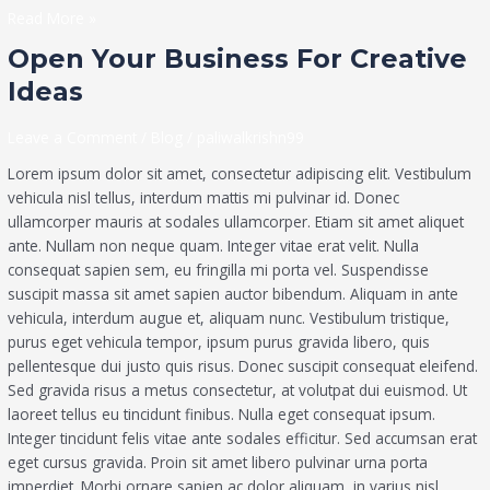
Read More »
Open
Open Your Business For Creative
Your
Ideas
Business
For
Leave a Comment
/
Blog
/
paliwalkrishn99
Creative
Ideas
Lorem ipsum dolor sit amet, consectetur adipiscing elit. Vestibulum
vehicula nisl tellus, interdum mattis mi pulvinar id. Donec
ullamcorper mauris at sodales ullamcorper. Etiam sit amet aliquet
ante. Nullam non neque quam. Integer vitae erat velit. Nulla
consequat sapien sem, eu fringilla mi porta vel. Suspendisse
suscipit massa sit amet sapien auctor bibendum. Aliquam in ante
vehicula, interdum augue et, aliquam nunc. Vestibulum tristique,
purus eget vehicula tempor, ipsum purus gravida libero, quis
pellentesque dui justo quis risus. Donec suscipit consequat eleifend.
Sed gravida risus a metus consectetur, at volutpat dui euismod. Ut
laoreet tellus eu tincidunt finibus. Nulla eget consequat ipsum.
Integer tincidunt felis vitae ante sodales efficitur. Sed accumsan erat
eget cursus gravida. Proin sit amet libero pulvinar urna porta
imperdiet. Morbi ornare sapien ac dolor aliquam, in varius nisl