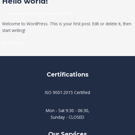
Hello world!
world!
1 Comment
/
Blog
/
paliwalkrishn99
Welcome to WordPress. This is your first post. Edit or delete it, then
start writing!
Read More »
Certifications
ISO 9001:2015 Certified
Mon - Sat 9:30 - 06:30,
Sunday - CLOSED
Our Services