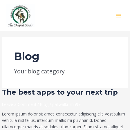
Skip
:
MAIN
to
Hello
MEN
content
world!
Blog
Your blog category
The
The best apps to your next trip
best
apps
Leave a Comment
/
Blog
/
paliwalkrishn99
to
Lorem ipsum dolor sit amet, consectetur adipiscing elit. Vestibulum
your
vehicula nisl tellus, interdum mattis mi pulvinar id. Donec
next
ullamcorper mauris at sodales ullamcorper. Etiam sit amet aliquet
trip