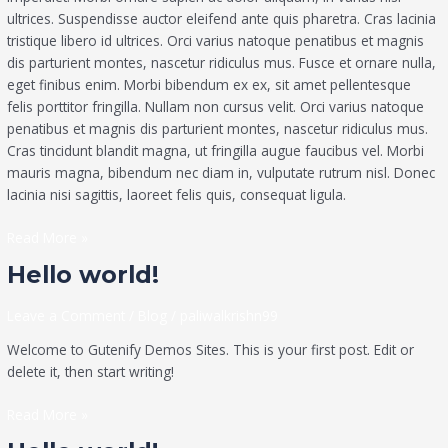
ultrices. Suspendisse auctor eleifend ante quis pharetra. Cras lacinia
tristique libero id ultrices. Orci varius natoque penatibus et magnis
dis parturient montes, nascetur ridiculus mus. Fusce et ornare nulla,
eget finibus enim. Morbi bibendum ex ex, sit amet pellentesque
felis porttitor fringilla. Nullam non cursus velit. Orci varius natoque
penatibus et magnis dis parturient montes, nascetur ridiculus mus.
Cras tincidunt blandit magna, ut fringilla augue faucibus vel. Morbi
mauris magna, bibendum nec diam in, vulputate rutrum nisl. Donec
lacinia nisi sagittis, laoreet felis quis, consequat ligula.
Read More »
Hello
Hello world!
world!
Leave a Comment
/
Blog
/
paliwalkrishn99
Welcome to Gutenify Demos Sites. This is your first post. Edit or
delete it, then start writing!
Read More »
Hello