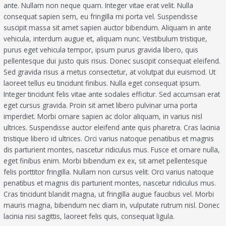
ante. Nullam non neque quam. Integer vitae erat velit. Nulla
consequat sapien sem, eu fringilla mi porta vel. Suspendisse
suscipit massa sit amet sapien auctor bibendum. Aliquam in ante
vehicula, interdum augue et, aliquam nunc. Vestibulum tristique,
purus eget vehicula tempor, ipsum purus gravida libero, quis
pellentesque dui justo quis risus. Donec suscipit consequat eleifend.
Sed gravida risus a metus consectetur, at volutpat dui euismod. Ut
laoreet tellus eu tincidunt finibus. Nulla eget consequat ipsum.
Integer tincidunt felis vitae ante sodales efficitur. Sed accumsan erat
eget cursus gravida. Proin sit amet libero pulvinar urna porta
imperdiet. Morbi ornare sapien ac dolor aliquam, in varius nisl
ultrices. Suspendisse auctor eleifend ante quis pharetra. Cras lacinia
tristique libero id ultrices. Orci varius natoque penatibus et magnis
dis parturient montes, nascetur ridiculus mus. Fusce et ornare nulla,
eget finibus enim. Morbi bibendum ex ex, sit amet pellentesque
felis porttitor fringilla. Nullam non cursus velit. Orci varius natoque
penatibus et magnis dis parturient montes, nascetur ridiculus mus.
Cras tincidunt blandit magna, ut fringilla augue faucibus vel. Morbi
mauris magna, bibendum nec diam in, vulputate rutrum nisl. Donec
lacinia nisi sagittis, laoreet felis quis, consequat ligula.